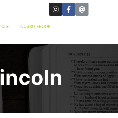
ntato
NOSSO EBOOK
incoln