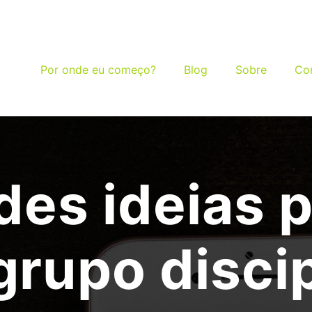
Por onde eu começo?
Blog
Sobre
Co
des ideias 
rupo disci