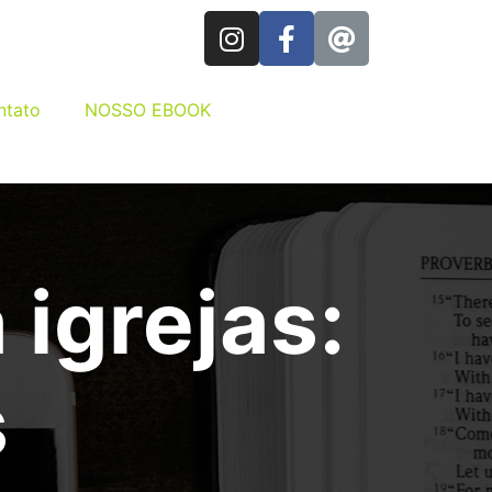
ntato
NOSSO EBOOK
 igrejas:
s