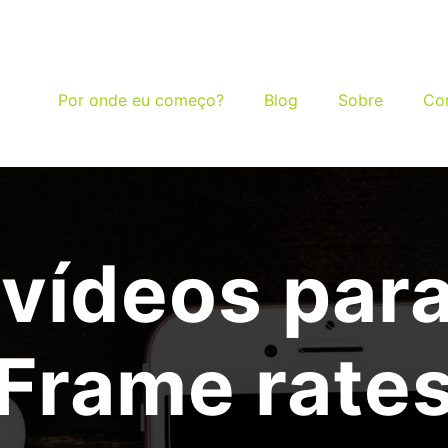
Por onde eu começo?
Blog
Sobre
Co
vídeos para
Frame rate