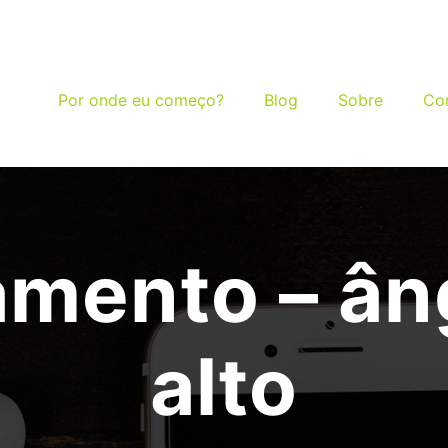
Por onde eu começo?
Blog
Sobre
Co
mento – âng
alto