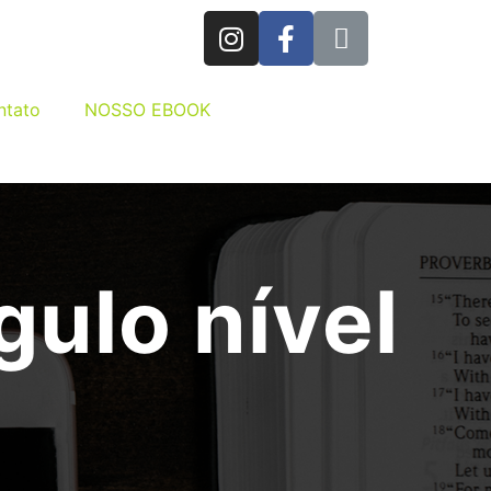
ntato
NOSSO EBOOK
ulo nível