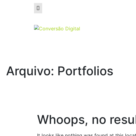
Arquivo: Portfolios
Whoops, no resul
It looks like nothing was found at this loc