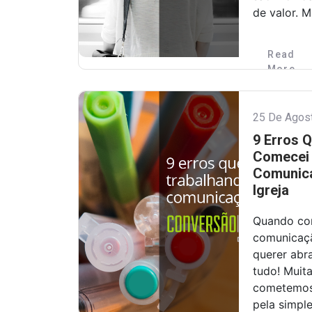
de valor. 
Read
More
25 De Agos
9 Erros 
Comecei 
Comunica
Igreja
Quando co
comunicaçã
querer abr
tudo! Muit
cometemos 
pela simpl