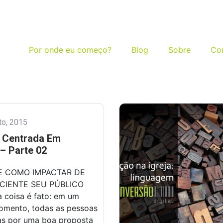
Por onde eu começo?
Blog
Sobre
Co
to, 2015
 Centrada Em
– Parte 02
E COMO IMPACTAR DE
CIENTE SEU PÚBLICO
coisa é fato: em um
omento, todas as pessoas
s por uma boa proposta