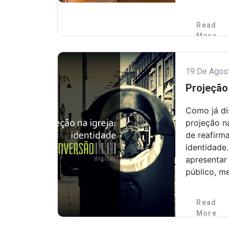
Read
More
19 De Agos
Projeção 
Como já di
projeção n
de reafirma
identidade
apresentar
público, me
Read
More