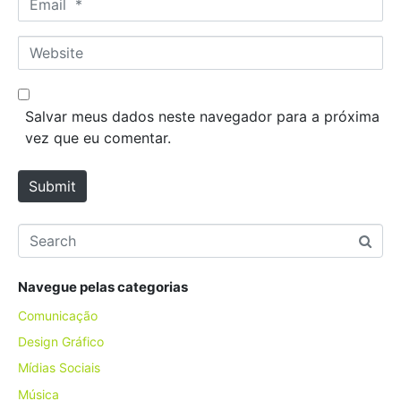
e
m
*
a
W
i
e
l
b
*
s
Salvar meus dados neste navegador para a próxima
i
vez que eu comentar.
t
e
Submit
Navegue pelas categorias
Comunicação
Design Gráfico
Mídias Sociais
Música