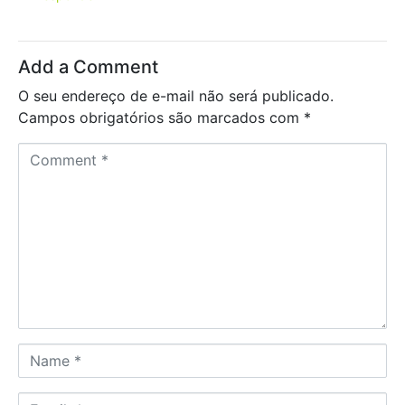
Add a Comment
O seu endereço de e-mail não será publicado.
Campos obrigatórios são marcados com
*
C
o
m
m
e
n
t
*
N
a
m
E