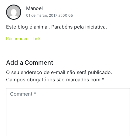
Manoel
01 de março, 2017 at 00:05
Este blog é animal. Parabéns pela iniciativa.
Responder
Link
Add a Comment
O seu endereço de e-mail não será publicado.
Campos obrigatórios são marcados com
*
C
o
m
m
e
n
t