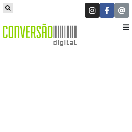
LANÇAMENTO!
Ebook "
Panorama dos
Comunicadores Cristãos no
Brasil
" - Uma pesquisa
exclusiva CD!
BAIXAR EBOOK
AGORA!
Youtube
vs Vimeo: