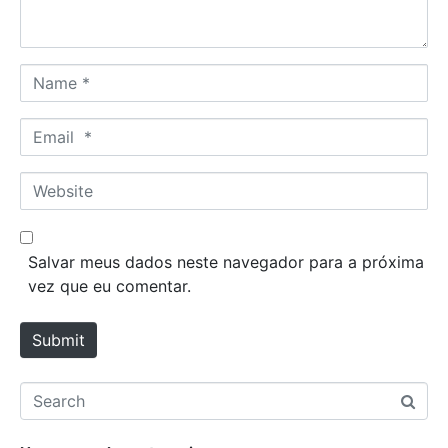
*
N
a
m
E
e
m
*
a
W
i
e
l
b
*
s
Salvar meus dados neste navegador para a próxima
i
vez que eu comentar.
t
e
Submit