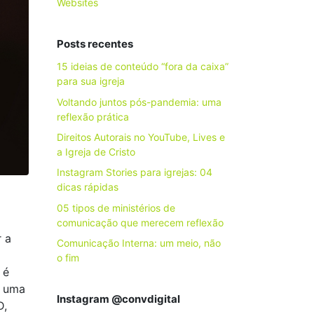
Websites
Posts recentes
15 ideias de conteúdo “fora da caixa”
para sua igreja
Voltando juntos pós-pandemia: uma
reflexão prática
Direitos Autorais no YouTube, Lives e
a Igreja de Cristo
Instagram Stories para igrejas: 04
dicas rápidas
05 tipos de ministérios de
comunicação que merecem reflexão
 a
Comunicação Interna: um meio, não
o fim
 é
r uma
Instagram @convdigital
D,