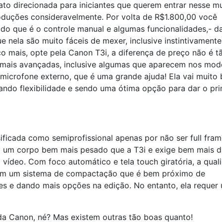
to direcionada para iniciantes que querem entrar nesse m
produções consideravelmente. Por volta de R$1.800,00 você
o que é o controle manual e algumas funcionalidades,- d
e nela são muito fáceis de mexer, inclusive instintivamente
co mais, opte pela Canon T3i, a diferença de preço não é t
 mais avançadas, inclusive algumas que aparecem nos mod
 microfone externo, que é uma grande ajuda! Ela vai muito
dando flexibilidade e sendo uma ótima opção para dar o pri
ificada como semiprofissional apenas por não ser full fra
tem um corpo bem mais pesado que a T3i e exige bem mais 
 vídeo. Com foco automático e tela touch giratória, a qual
com um sistema de compactação que é bem próximo de
s e dando mais opções na edição. No entanto, ela requer
a Canon, né? Mas existem outras tão boas quanto!