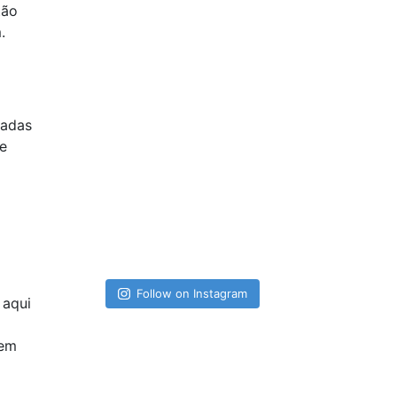
tão
.
radas
e
Follow on Instagram
 aqui
 em