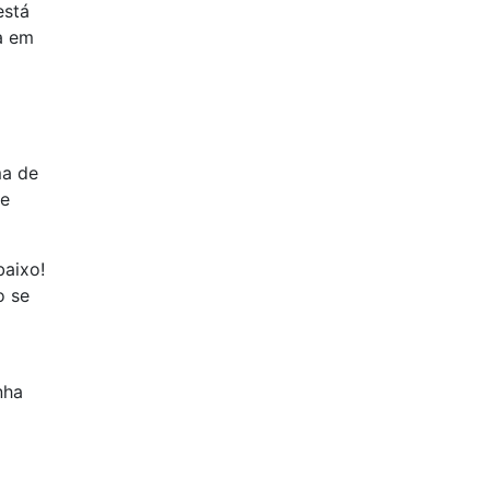
está
a em
ma de
de
baixo!
o se
nha