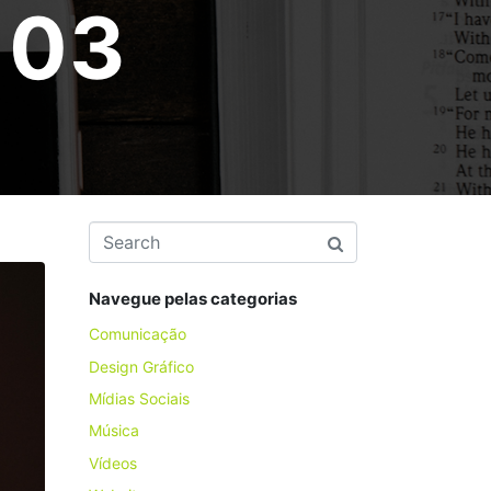
o 03
Navegue pelas categorias
Comunicação
Design Gráfico
Mídias Sociais
Música
Vídeos