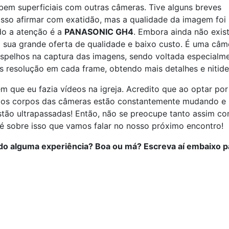
 bem superficiais com outras câmeras. Tive alguns breves
osso afirmar com exatidão, mas a qualidade da imagem foi
do a atenção é a
PANASONIC GH4
. Embora ainda não exis
a sua grande oferta de qualidade e baixo custo. É uma câm
e espelhos na captura das imagens, sendo voltada especialm
s resolução em cada frame, obtendo mais detalhes e nitide
que eu fazia vídeos na igreja. Acredito que ao optar por
ue os corpos das câmeras estão constantemente mudando e
estão ultrapassadas! Então, não se preocupe tanto assim c
E é sobre isso que vamos falar no nosso próximo encontro!
ido alguma experiência? Boa ou má? Escreva aí embaixo p