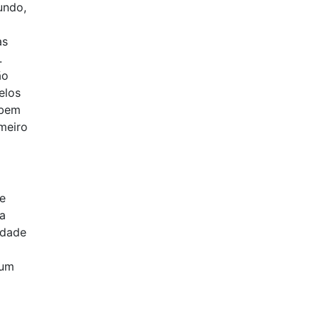
undo,
as
.
ão
elos
 bem
meiro
me
da
idade
 um