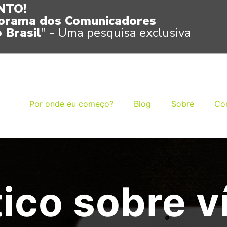
NTO!
orama dos Comunicadores
 Brasil
" - Uma pesquisa exclusiva
Por onde eu começo?
Blog
Sobre
Co
tico sobre v