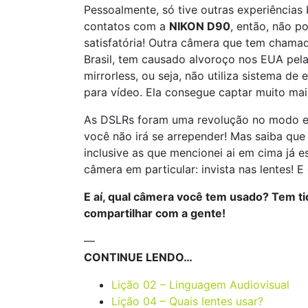
Pessoalmente, só tive outras experiências
contatos com a
NIKON D90
, então, não p
satisfatória! Outra câmera que tem chama
Brasil, tem causado alvoroço nos EUA pel
mirrorless, ou seja, não utiliza sistema d
para vídeo. Ela consegue captar muito mai
As DSLRs foram uma revolução no modo em 
você não irá se arrepender! Mas saiba q
inclusive as que mencionei ai em cima já 
câmera em particular: invista nas lentes! 
E aí, qual câmera você tem usado? Tem t
compartilhar com a gente!
—
CONTINUE LENDO…
Lição 02 – Linguagem Audiovisual
Lição 04 – Quais lentes usar?