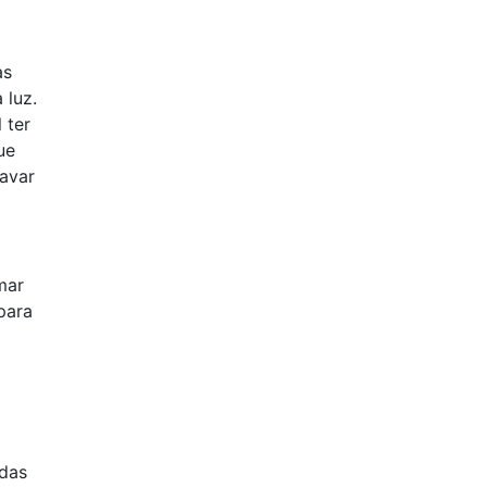
as
 luz.
 ter
ue
avar
mar
para
 das