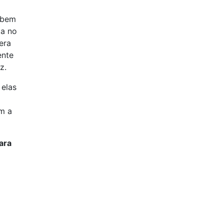
 bem
ta no
era
ente
z.
 elas
om a
ara