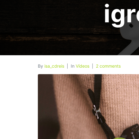
igr
By
isa_cdreis
In
Vídeos
2 comments